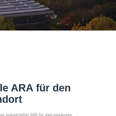
lle ARA für den
ndort
ner industriellen ARA für den gesamten