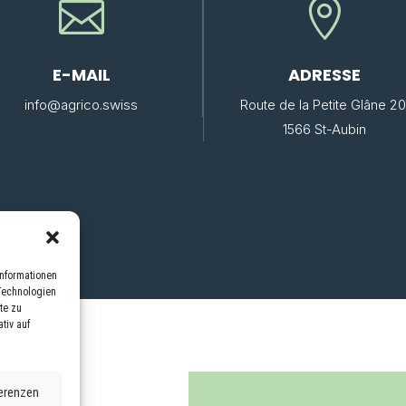


E-MAIL
ADRESSE
info@agrico.swiss
Route de la Petite Glâne 20
1566 St-Aubin
Informationen
Technologien
te zu
tiv auf
erenzen