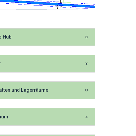
p Hub
r
ätten und Lagerräume
raum